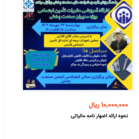
مباحث مربوط به ارسال اظهارنامه ارزش افزوده فصل
پاییز
را با توجه به نیاز همکاران گرامی برگزار نماید .
تاریخ 20/11/1404
از ساعت 14:30 لغایت 17:00
در
محل سالن انجمن شرکت های صنعت پخش فارس
واقع در:
بلوار
پاسارگاد غربی ، طبقه فوقانی بانک رفاه
، ساختمان نیلوفر 9، طبقه اول
10٬000٬000 ریال
نحوه ارائه اضهار نامه مالیاتی