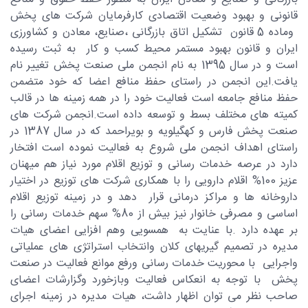
قانونی و بهبود وضعیت اقتصادی کارفرمایان شرکت های پخش
وماده 5 قانون تشکیل اتاق بازرگانی ،صنایع، معادن و کشاورزی
ایران و قانون بهبود مستمر محیط کسب و کار به ثبت رسیده
است و در سال 1395 به نام انجمن ملی صنعت پخش تغییر نام
یافت.این انجمن در راستای حفظ منافع اعضا که خود متضمن
حفظ منافع جامعه است فعالیت خود را در همه زمینه ها در قالب
کمیته های مختلف بسط و توسعه داده است.انجمن شرکت های
صنعت پخش فارس و کهگیلویه و بویراحمد که در سال 1387 در
راستای اهداف انجمن ملی شروع به فعالیت نموده است افتخار
دارد در عرصه خدمات رسانی و توزیع اقلام مورد نیاز هم میهنان
عزیز 100% اقلام دارویی را با همکاری شرکت های توزیع در اختیار
داروخانه ها و مراکز درمانی قرار دهد و در زمینه توزیع اقلام
اساسی و مصرفی خانوار نیز بیش از 80% سهم خدمات رسانی را
بر عهده دارد .با عنایت به همسویی وهم افزایی اعضای هیات
مدیره در تصمیم گیریهای کلان وانتخاب استراتژی های عملیاتی
واجرایی با محوریت خدمات رسانی ورفع موانع فعالیت در صنعت
پخش با توجه به انعکاس فعالیت وبازخورد وگزارشات اعضای
صاحب نظر می توان اظهار داشت، هیات مدیره در زمینه اجرای