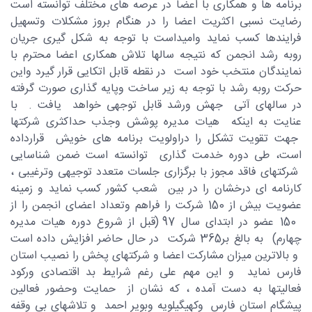
برنامه ها و همکاری با اعضا در عرصه های مختلف توانسته است
رضایت نسبی اکثریت اعضا را در هنگام بروز مشکلات وتسهیل
فرایندها کسب نماید وامیداست با توجه به شکل گیری جریان
روبه رشد انجمن که نتیجه سالها تلاش همکاری اعضا محترم با
نمایندگان منتخب خود است در نقطه قابل اتکایی قرار گیرد واین
حرکت روبه رشد با توجه به زیر ساخت وپایه گذاری صورت گرفته
در سالهای آتی جهش ورشد قابل توجهی خواهد یافت . با
عنایت به اینکه هیات مدیره پوشش وجذب حداکثری شرکتها
جهت تقویت تشکل را دراولویت برنامه های خویش قرارداده
است، طی دوره خدمت گذاری توانسته است ضمن شناسایی
شرکتهای فاقد مجوز با برگزاری جلسات متعدد توجیهی وترغیبی ،
کارنامه ای درخشان را در بین شعب کشور کسب نماید و زمینه
عضویت بیش از 150 شرکت را فراهم وتعداد اعضای انجمن را از
150 عضو در ابتدای سال 97 (قبل از شروع دوره هیات مدیره
چهارم) به بالغ بر365 شرکت در حال حاضر افزایش داده است
و بالاترین میزان مشارکت اعضا و شرکتهای پخش را نصیب استان
فارس نماید و این مهم علی رغم شرایط بد اقتصادی ورکود
فعالیتها به دست آمده ، که نشان از حمایت وحضور فعالین
پیشگام استان فارس وکهیگیلویه وبویر احمد و تلاشهای بی وقفه