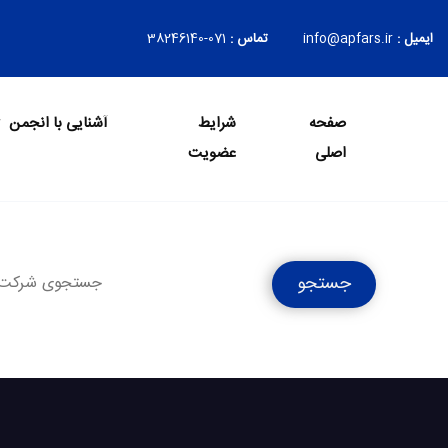
ایمیل :
info@apfars.ir
تماس :
071-38246140
صفحه
شرایط
آشنایی با انجمن
Login
اصلی
عضویت
جستجو