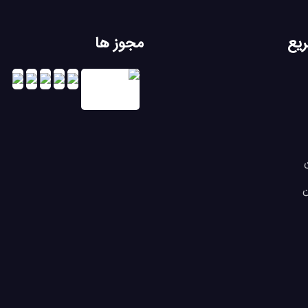
یع
مجوز ها
ن