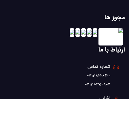
مجوز ها
ارتباط با ما
شماره تماس
07138246140
07138350807
نشانی
شیراز، میدان پاسارگاد، ابتدای بلوار پاسارگاد غربی، سمت چپ،
ساختمان نیلوفر 9، طبقه فوقانی بانک رفاه