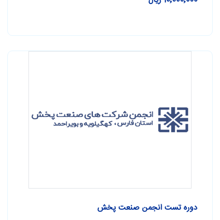
10٬000٬000 ریال
دوره تست انجمن صنعت پخش