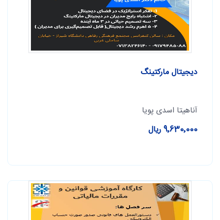
دیجیتال مارکتینگ
آناهیتا اسدی پویا
9٬630٬000 ریال