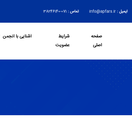
ایمیل :
info@apfars.ir
تماس :
071-38246140
صفحه
شرایط
آشنایی با انجمن
Login
اصلی
عضویت