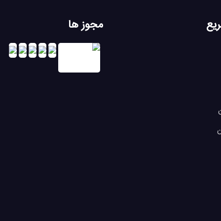
یع
مجوز ها
ن