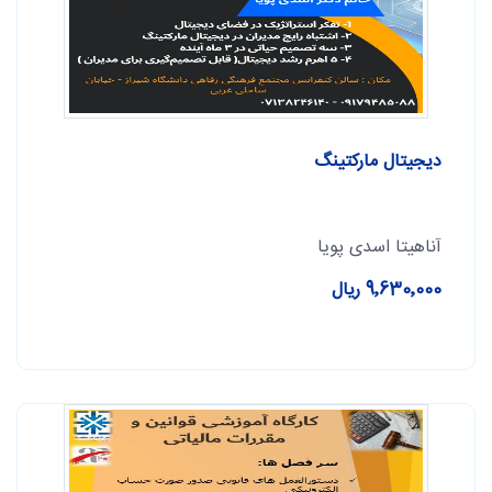
دیجیتال مارکتینگ
آناهیتا اسدی پویا
9٬630٬000 ریال