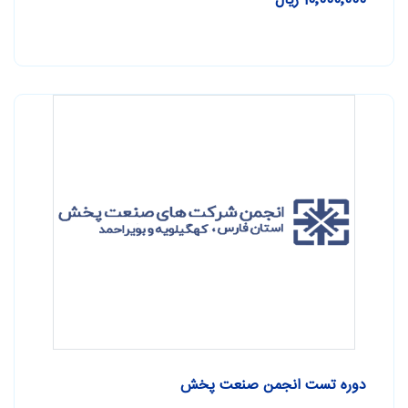
10٬000٬000 ریال
دوره تست انجمن صنعت پخش