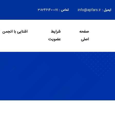
ایمیل :
info@apfars.ir
تماس :
071-38246140
صفحه
شرایط
آشنایی با انجمن
Login
اصلی
عضویت