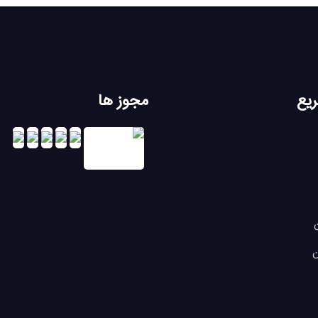
یع
مجوز ها
ن