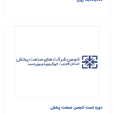
10٬000٬000 ریال
دوره تست انجمن صنعت پخش