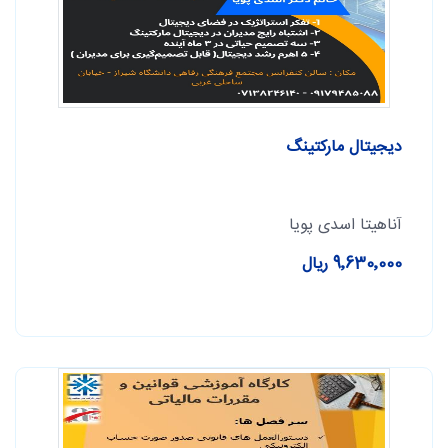
دیجیتال مارکتینگ
آناهیتا اسدی پویا
9٬630٬000 ریال