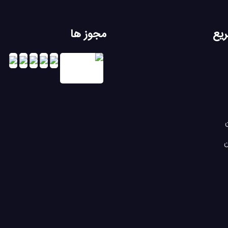
یع
مجوز ها
ن