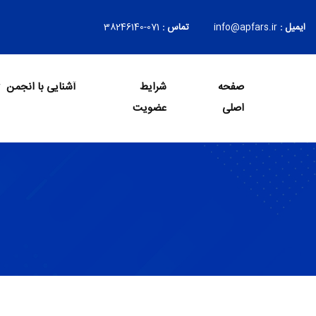
ایمیل :
info@apfars.ir
تماس :
071-38246140
صفحه
شرایط
آشنایی با انجمن
Login
اصلی
عضویت