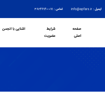
ایمیل :
info@apfars.ir
تماس :
071-38246140
صفحه
شرایط
آشنایی با انجمن
Login
اصلی
عضویت