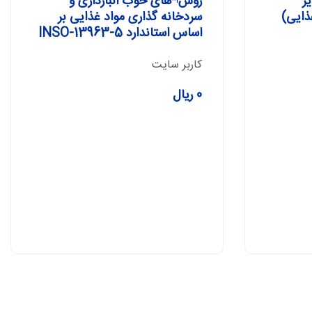
ر
روش¬های خوب انبارداری و
ذایی)
سردخانه گذاری مواد غذایی بر
اساس استاندارد INSO-13963-5
کاربر سایت
0 ریال