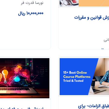
نورسا قدرت فر
10٬000٬000 ریال
وزش قوانین و مقررات
انی
طباق الزامات- برای