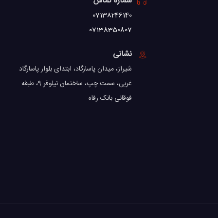
شماره تماس
07138246140
07138350807
نشانی
شیراز، میدان پاسارگاد، ابتدای بلوار پاسارگاد
غربی، سمت چپ، ساختمان نیلوفر 9، طبقه
فوقانی بانک رفاه