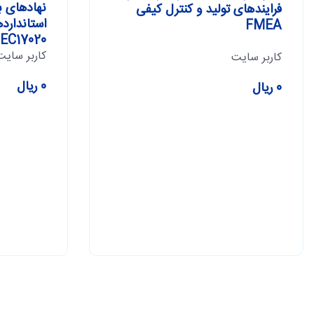
نهادهای ب
فرایندهای تولید و کنترل کیفی
FMEA
IEC17020 و SIRI9133
کاربر سایت
کاربر سایت
0 ریال
0 ریال