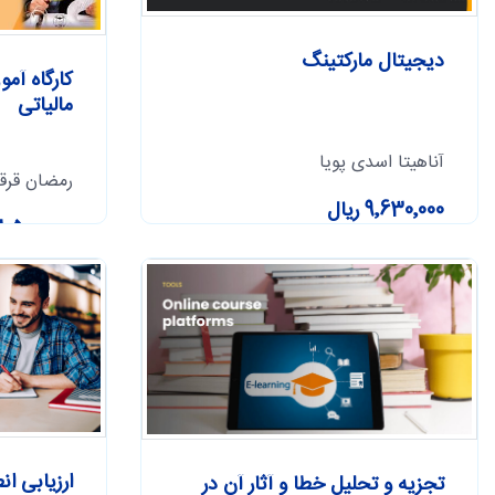
دیجیتال مارکتینگ
کارگاه آم
مالیاتی
آناهیتا اسدی پویا
رمضان قرق
9٬630٬000 ریال
8٬500٬000 ریال
ارزیابی ان
تجزیه و تحلیل خطا و آثار آن در