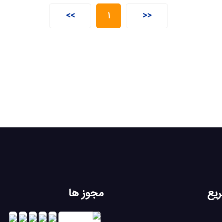
>>
1
<<
یع
مجوز ها