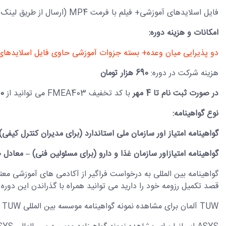
فایل اسلایدهای آموزشی+ فیلم با فرمت MP4 (ارسال از طریق لینک دریافت فایل بعد از برگزاری دوره)
امکانات و هزینه دوره:
دو پذیرایی میان وعده+ بسته جزوات آموزشی حاوی فایل اسلایدها
هزینه شرکت در دوره:
690 هزار تومان
در صورت ثبت نام تا 4 مهر
با کد تخفیف FMEA403 می توانید از
100 هزار
نوع گواهینامه:
گواهینامه امتیاز آور سازمان ملی استاندارد
(برای مدیران کنترل کیفی)-معادل 16 امتی
گواهینامه امتیازآور سازمان غذا و دارو (برای مسئولین فنی) – معادل 10 امتیاز بازآموزی
گواهینامه بین المللی به درخواست فراگیر از آکادمی های آموزشی معتب
قصد تکمیل رزومه خود را دارید می توانید همراه با گذراندن این دور
TUW آلمان برای مشاهده نمونه گواهینامه موسسه بین المللی TUW آلمان