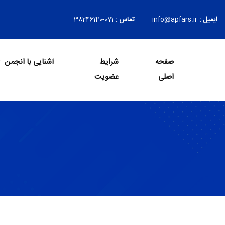
ایمیل :
info@apfars.ir
تماس :
071-38246140
صفحه
شرایط
آشنایی با انجمن
Login
اصلی
عضویت