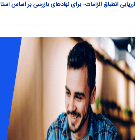
ارزیابی انطباق الزامات- برای نهادهای بازرسی بر اساس استانداردهای NSO-ISO-IEC17020