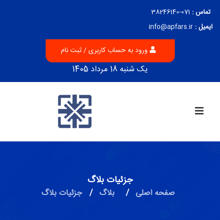
تماس :
071-38246140
ایمیل :
info@apfars.ir
ورود به حساب کاربری / ثبت نام
یک شنبه 18 مرداد 1405
جزئیات بلاگ
صفحه اصلی
/
بلاگ
/
جزئیات بلاگ