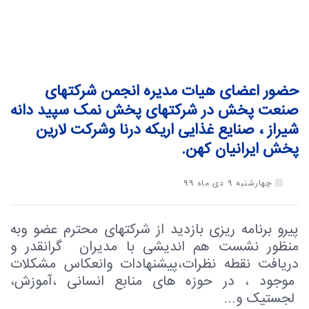
حضور اعضای هیات مدیره انجمن شرکتهای
صنعت پخش در شرکتهای پخش نمک سپید دانه
شیراز ، صنایع غذایی اریکه درنا وشرکت لارین
پخش ایرانیان کهن.
چهارشنبه 9 دی ماه 99
پیرو برنامه ریزی بازدید از شرکتهای محترم عضو وبه
منظور نشست هم اندیشی با مدیران گرانقدر و
دریافت نقطه نظرات،پیشنهادات وانعکاس مشکلات
موجود ، در حوزه های منابع انسانی ،آموزش،
لجستیک و...