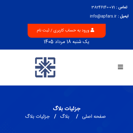
تماس :
071-38246140
ایمیل :
info@apfars.ir
ورود به حساب کاربری / ثبت نام
یک شنبه 18 مرداد 1405
جزئیات بلاگ
صفحه اصلی
/
بلاگ
/
جزئیات بلاگ