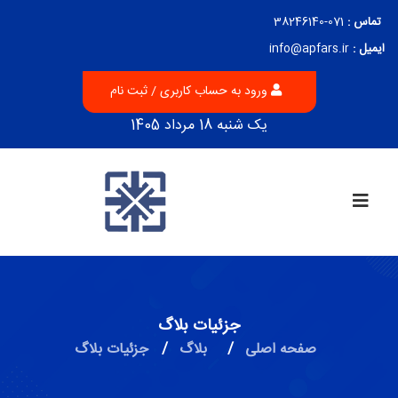
تماس :
071-38246140
ایمیل :
info@apfars.ir
ورود به حساب کاربری / ثبت نام
یک شنبه 18 مرداد 1405
جزئیات بلاگ
صفحه اصلی
/
بلاگ
/
جزئیات بلاگ