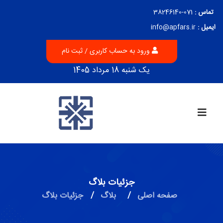
تماس :
071-38246140
ایمیل :
info@apfars.ir
ورود به حساب کاربری / ثبت نام
یک شنبه 18 مرداد 1405
جزئیات بلاگ
صفحه اصلی
/
بلاگ
/
جزئیات بلاگ